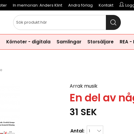
oter
In memorian: Anders Klint
Andra förlag
Kontakt
Logg
a
Körnoter - digitala
Samlingar
Storsäljare
REA -
re
Arrak musik
En del av nå
31
SEK
Antal: