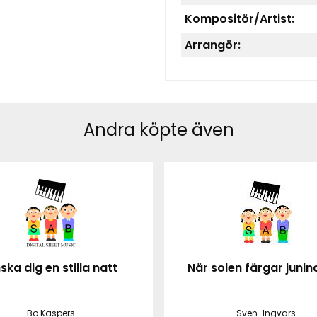
Kompositör/Artist:
Arrangör:
Andra köpte även
ska dig en stilla natt
När solen färgar junin
Bo Kaspers
Sven-Ingvars