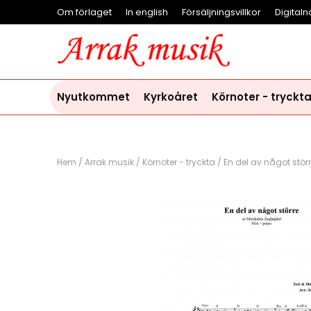
Om förlaget
In english
Försäljningsvillkor
Digitaln
Nyutkommet
Kyrkoåret
Körnoter - tryckt
Hem
/
Arrak musik
/
Körnoter - tryckta
/
En del av något stör