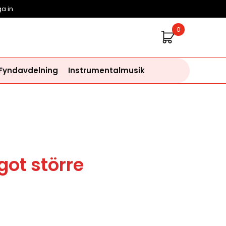
a in
0
 Fyndavdelning
Instrumentalmusik
got större