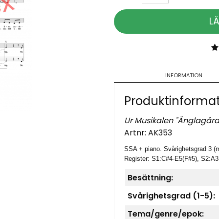
L
INFORMATION
Produktinforma
Ur Musikalen "Änglagård
Artnr:
AK353
SSA + piano. Svårighetsgrad 3 (m
Register: S1:C#4-E5(F#5), S2:A
Besättning:
Svårighetsgrad (1-5):
Tema/genre/epok: