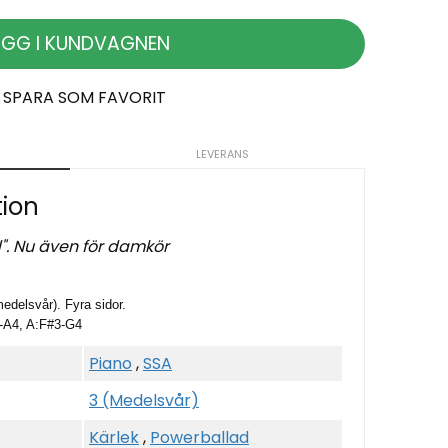
ÄGG I KUNDVAGNEN
SPARA SOM FAVORIT
LEVERANS
tion
". Nu även för damkör
edelsvår). Fyra sidor.
3-A4, A:F#3-G4
Piano
,
SSA
3 (Medelsvår)
Kärlek
,
Powerballad