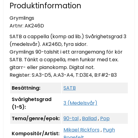
Produktinformation
Grymlings
Artnr:
AK246D
SATB a cappella (komp ad lib.) Svårighetsgrad 3
(medelsvår). AK246D, fyra sidor.
Grymlings 90-talshit i ett arrangemang för kör
SATB. Tänkt a cappella, men funkar med t.ex.
gitarr- eller pianokomp. Digital not.
Register: S:A3-D5, A:A3-A4, T:D3E4, B:F#2-B3
Besättning:
SATB
Svårighetsgrad
3 (Medelsvår)
(1-5):
Tema/genre/epok:
90-tal
,
Ballad
,
Pop
Mikael Rickfors
,
Pugh
Kompositör/Artist:
Rogefelt