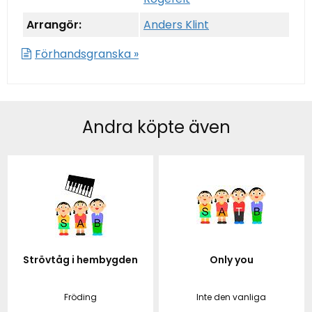
Arrangör:
Anders Klint
Förhandsgranska »
Andra köpte även
Strövtåg i hembygden
Only you
Fröding
Inte den vanliga