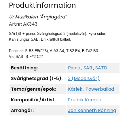
Produktinformation
Ur Musikalen "Änglagård"
Artnr:
AK343
SA(T)B + piano. Svårighetsgrad 3 (medelsvår). Fyra sidor.
Kan sjungas SAB. En kraftfull ballad.
Register: S:B3-E5(F#5), A:A3-A4, T:B2-E4, B:F#2-B3
Vid SAB: B:F#2-C#4
Besättning:
Piano
,
SAB
,
SATB
Svårighetsgrad (1-5):
3 (Medelsvår)
Tema/genre/epok:
Kärlek
,
Powerballad
Kompositör/Artist:
Fredrik Kempe
Arrangör:
Jan Kenneth Rönning