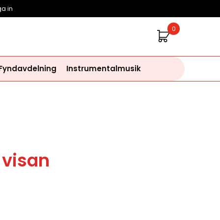
a in
0
 Fyndavdelning
Instrumentalmusik
 visan