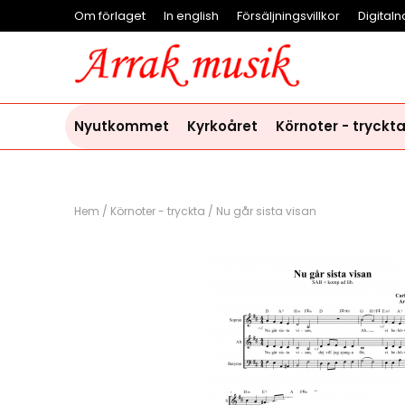
Om förlaget
In english
Försäljningsvillkor
Digitaln
Nyutkommet
Kyrkoåret
Körnoter - tryckt
Hem
/
Körnoter - tryckta
/
Nu går sista visan