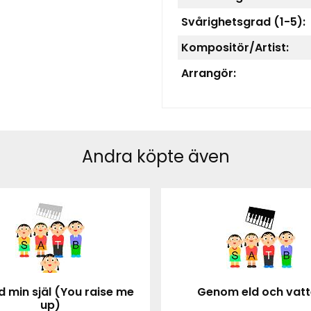
Svårighetsgrad (1-5):
Kompositör/Artist:
Arrangör:
Andra köpte även
d min själ (You raise me
Genom eld och vat
up)