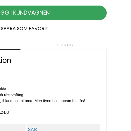
ÄGG I KUNDVAGNEN
SPARA SOM FAVORIT
LEVERANS
tion
sida
på röstomfång.
a, ibland hos altarna. Men även hos sopran förstås!
A2-B3
SAB