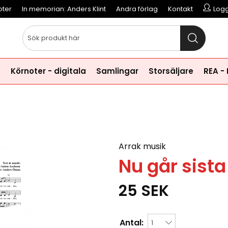
oter
In memorian: Anders Klint
Andra förlag
Kontakt
Logg
a
Körnoter - digitala
Samlingar
Storsäljare
REA -
Arrak musik
Nu går sista
25
SEK
Antal: