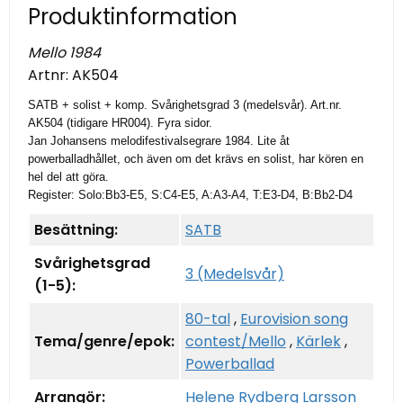
Produktinformation
Mello 1984
Artnr:
AK504
SATB + solist + komp. Svårighetsgrad 3 (medelsvår). Art.nr.
AK504 (tidigare HR004). Fyra sidor.
Jan Johansens melodifestivalsegrare 1984. Lite åt
powerballadhållet, och även om det krävs en solist, har kören en
hel del att göra.
Register: Solo:Bb3-E5, S:C4-E5, A:A3-A4, T:E3-D4, B:Bb2-D4
Besättning:
SATB
Svårighetsgrad
3 (Medelsvår)
(1-5):
80-tal
,
Eurovision song
Tema/genre/epok:
contest/Mello
,
Kärlek
,
Powerballad
Arrangör:
Helene Rydberg Larsson