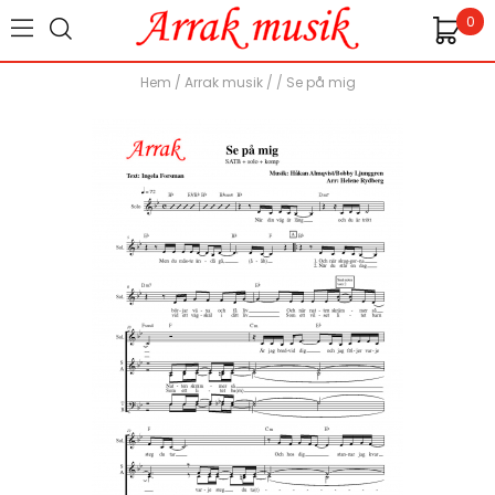
0
Hem
/
Arrak musik
/ /
Se på mig