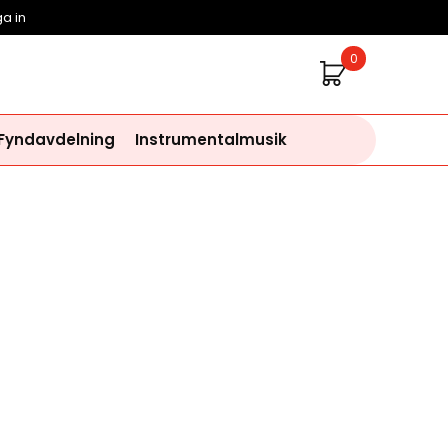
a in
0
 Fyndavdelning
Instrumentalmusik