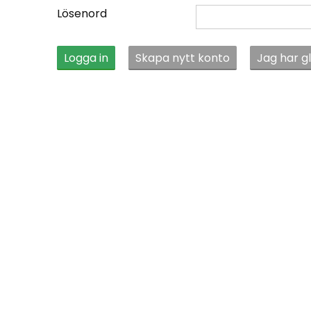
Lösenord
Logga in
Skapa nytt konto
Jag har g