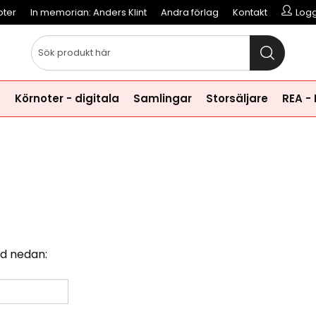
oter
In memorian: Anders Klint
Andra förlag
Kontakt
Logg
a
Körnoter - digitala
Samlingar
Storsäljare
REA -
d nedan: