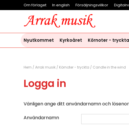
Om förlaget
In english
Försäljningsvillkor
Digitaln
Nyutkommet
Kyrkoåret
Körnoter - tryckt
Hem
/
Arrak musik
/
Körnoter - tryckta
/
Candle in the wind
Logga in
Vänligen ange ditt användarnamn och lösenor
Användarnamn