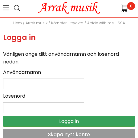
0
Hem
/
Arrak musik
/
Körnoter - tryckta
/
Abide with me - SSA
Logga in
Vänligen ange ditt användarnamn och lösenord
nedan:
Användarnamn
Lösenord
Logga in
Skapa nytt konto