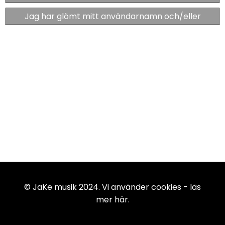
Jag har glömt mitt användarnamn och/eller
lösenord
© JaKe musik 2024. Vi använder cookies -
läs
mer här
.