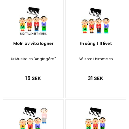
Moln av vita lögner
En sång till livet
Ur Musikalen "Änglagård"
Så som i himmelen
15 SEK
31 SEK