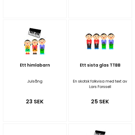
Ett himlabarn
Ett sista glas TTBB
Julsång
En skotsk folkvisa med text av
Lars Forssell
23 SEK
25 SEK