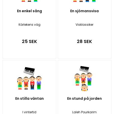
En enkel sång
En sjömansvisa
Kärlekens väg
Visklassiker
25 SEK
28 SEK
En stilla väntan
En stund på jorden
I vintertid
Laleh Pourkarim