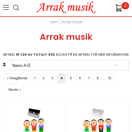
0
Hem
/
Arrak musik
Arrak musik
ARTIKEL
91-120 AV TOTALT 433
. KLICKA PÅ EN ARTIKEL FÖR MER INFORMATION.
« Föregående
1
2
3
4
5
6
7
8
..
15
Nästa
»