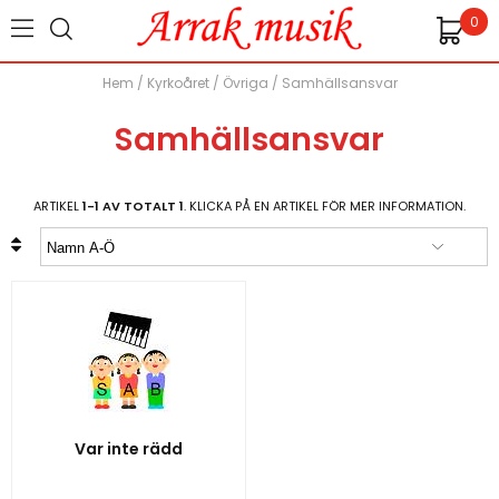
0
Hem
/
Kyrkoåret
/
Övriga
/
Samhällsansvar
Samhällsansvar
ARTIKEL
1-1 AV TOTALT 1
. KLICKA PÅ EN ARTIKEL FÖR MER INFORMATION.
Var inte rädd