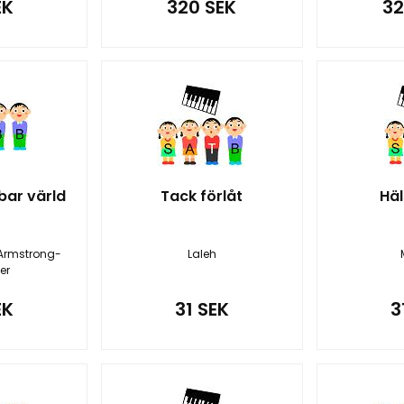
EK
320 SEK
32
bar värld
Tack förlåt
Hä
Armstrong-
Laleh
er
EK
31 SEK
3