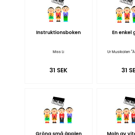
Instruktionsboken
En enkel
Miss Li
Ur Musikalen "
31 SEK
31 S
Gröna små äpplen
Moln av vit