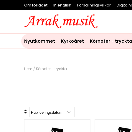
Om förlaget
In english
Försäljningsvillkor
Digitaln
Nyutkommet
Kyrkoåret
Körnoter - tryckt
Hem
/
Körnoter - tryckta