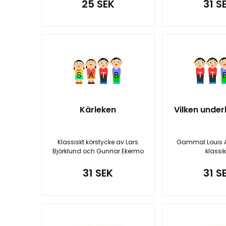
25 SEK
31 S
Kärleken
Vilken under
Klassiskt körstycke av Lars
Gammal Louis 
Björklund och Gunnar Ekermo
klassik
31 SEK
31 S