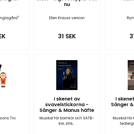
nu
Änglagård"
Ellen Krauss version
Rym
EK
31 SEK
3
I skenet av
I skenet
svavelstickorna -
Sånger &
Sånger & Manus häfte
ssons Tro
Musikal för barnkör och SATB-
Musikal för 
kör, str&...
teaterg