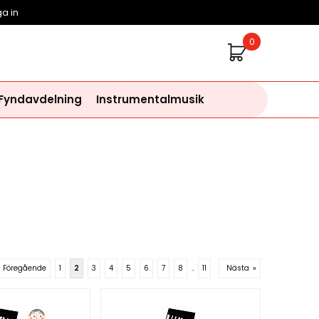
a in
0
 Fyndavdelning
Instrumentalmusik
« Föregående
1
2
3
4
5
6
7
8
..
11
Nästa
»