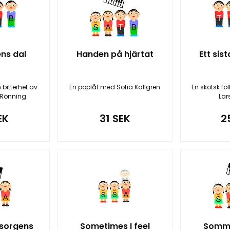
ens dal
Handen på hjärtat
Ett sis
 bitterhet av
En poplåt med Sofia Källgren
En skotsk fo
 Rönning
Lar
EK
31 SEK
2
 sorgens
Sometimes I feel
Somma