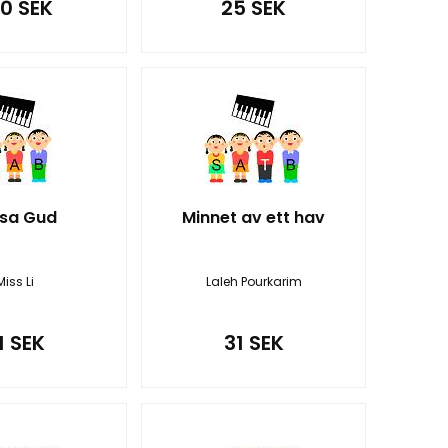
0 SEK
25 SEK
lsa Gud
Minnet av ett hav
Miss Li
Laleh Pourkarim
1 SEK
31 SEK