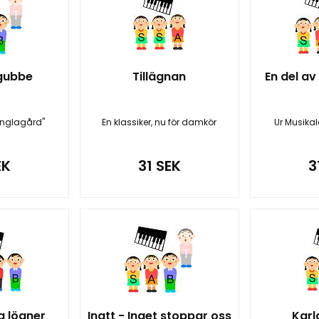
 gubbe
Tillägnan
En del av
Änglagård"
En klassiker, nu för damkör
Ur Musika
EK
31 SEK
3
a lögner
Inatt - Inget stoppar oss
Kar