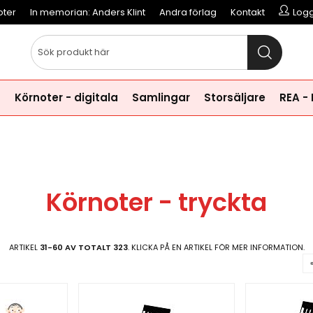
oter
In memorian: Anders Klint
Andra förlag
Kontakt
Logg
a
Körnoter - digitala
Samlingar
Storsäljare
REA -
Körnoter - tryckta
ARTIKEL
31-60 AV TOTALT 323
. KLICKA PÅ EN ARTIKEL FÖR MER INFORMATION.