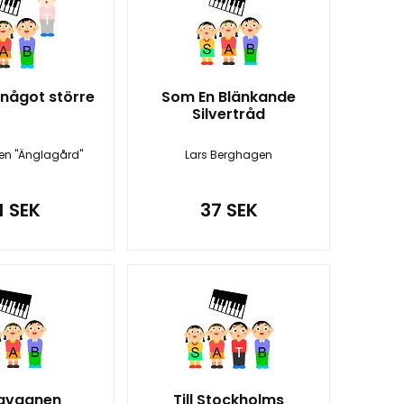
 något större
Som En Blänkande
Silvertråd
len "Änglagård"
Lars Berghagen
1 SEK
37 SEK
lavagnen
Till Stockholms