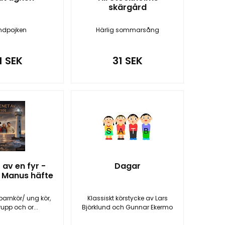
skärgård
dpojken
Härlig sommarsång
1 SEK
31 SEK
 av en fyr -
Dagar
 Manus häfte
barnkör/ ung kör,
Klassiskt körstycke av Lars
rupp och or...
Björklund och Gunnar Ekermo