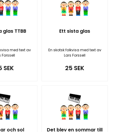
ta glas TTBB
Ett sista glas
lkvisa med text av
En skotsk folkvisa med text av
s Forssell
Lars Forssell
5 SEK
25 SEK
r och sol
Det blev en sommar till