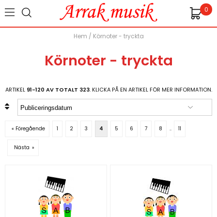
0
Hem
/
Körnoter - tryckta
Körnoter - tryckta
ARTIKEL
91-120 AV TOTALT 323
. KLICKA PÅ EN ARTIKEL FÖR MER INFORMATION.
« Föregående
1
2
3
4
5
6
7
8
..
11
Nästa
»