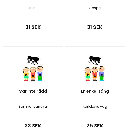
Julhit
Gospel
31 SEK
31 SEK
Var inte rädd
En enkel sång
Samhällsansvar
Kärlekens väg
23 SEK
25 SEK