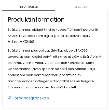
INFORMATION
LEVERANS
Produktinformation
Stråkstämmor, obligat (frivillig) oboe/flöjt samt partitur till
AK065. Levereras som digital pdf-fil att skriva ut själv.
Artnr:
AK065S
Stråkstämmor plus obligat (frivillig) oboe till AK065.
Levereras som digital pdf-fil att skriva ut själv, alltså Violin I-
stämma, Violin II, Viola, Violoncell och Kontrabas. Samt
Oboestämma (även spelbar på flöjt) och partitur. Säljs
endast om man också köpt köruppsättning av
arrangemanget, antingen vid köptillfället eller tidigare.
Stämmorna fungerar även för stråkkvartett.
Förhandsgranska »