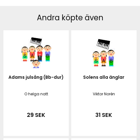
Andra köpte även
Adams julsång (Bb-dur)
Solens alla änglar
O helga natt
Viktor Norén
29 SEK
31 SEK