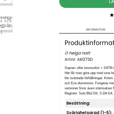
L
INFORMATION
Produktinforma
O helga natt
Artnr:
AK073D
Sopran- eller tenorsolist + SATB+
Här får man göra upp med sina he
lite oväntade förhållningar. Kören
och Ess-durversion.
Fungerar med
versioner finns även stämsatser f
Register: Solo:Bb2-D4, S:D4-G4,
Besättning:
Svårighetsgrad (1-5):