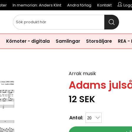
oter
In memorian: Anders Klint
Andra förlag
Kontakt
Logg
a
Körnoter - digitala
Samlingar
Storsäljare
REA -
Arrak musik
Adams juls
12
SEK
Antal: