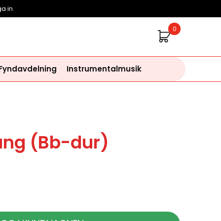
a in
0
 Fyndavdelning
Instrumentalmusik
ång (Bb-dur)