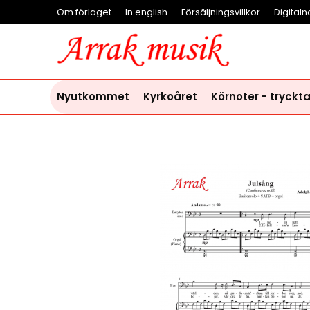
Om förlaget
In english
Försäljningsvillkor
Digitaln
Nyutkommet
Kyrkoåret
Körnoter - tryckt