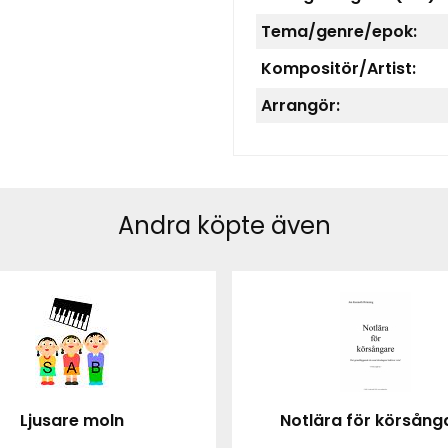
Tema/genre/epok:
Kompositör/Artist:
Arrangör:
Andra köpte även
Ljusare moln
Notlära för körsång