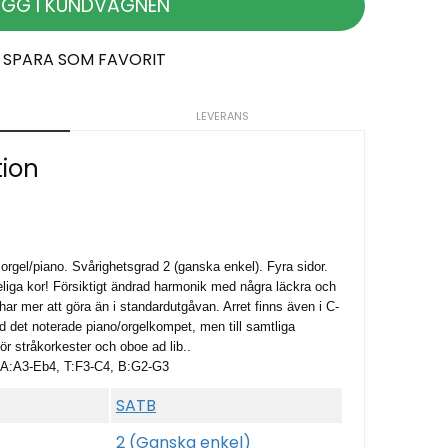
ÄGG I KUNDVAGNEN
SPARA SOM FAVORIT
LEVERANS
tion
orgel/piano. Svårighetsgrad 2 (ganska enkel). Fyra sidor.
liga kor! Försiktigt ändrad harmonik med några läckra och
 har mer att göra än i standardutgåvan. Arret finns även i C-
 det noterade piano/orgelkompet, men t
ill samtliga
ör stråkorkester och oboe ad lib..
 A:A3-Eb4, T:F3-C4, B:G2-G3
SATB
2 (Ganska enkel)