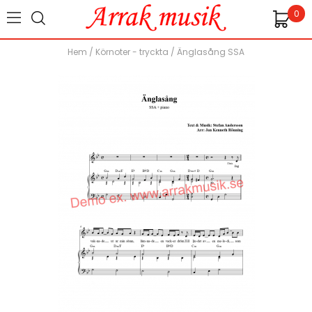
0
Hem
/
Körnoter - tryckta
/
Änglasång SSA