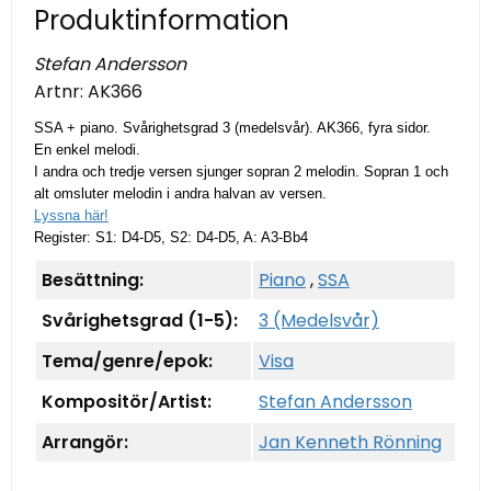
Produktinformation
Stefan Andersson
Artnr:
AK366
SSA + piano. Svårighetsgrad 3 (medelsvår). AK366, fyra sidor.
En enkel melodi.
I andra och tredje versen sjunger sopran 2 melodin. Sopran 1 och
alt omsluter melodin i andra halvan av versen.
Lyssna här!
Register: S1: D4-D5, S2: D4-D5, A: A3-Bb4
Besättning:
Piano
,
SSA
Svårighetsgrad (1-5):
3 (Medelsvår)
Tema/genre/epok:
Visa
Kompositör/Artist:
Stefan Andersson
Arrangör:
Jan Kenneth Rönning