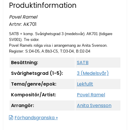
Produktinformation
Povel Ramel
Artnr:
AK701
SATB + komp. Svårighetsgrad 3 (medelsvår). AK701 (tidigare
SV001). Tre sidor.
Povel Ramels roliga visa i arrangemang av Anita Svenson.
Register: S:D4-D5, A:Bb3-C5, T:D3-D4, B:D2-D4
Besättning:
SATB
Svårighetsgrad (1-5):
3 (Medelsvår)
Tema/genre/epok:
Lekfullt
Kompositör/Artist:
Povel Ramel
Arrangör:
Anita Svensson
Förhandsgranska »