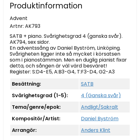
Produktinformation
Advent
Artnr:
AK793
SATB + piano. Svårighetsgrad 4 (ganska svår).
AK794, sex sidor.
En adventssång av Daniel Byström, Linköping.
Svårigheten ligger inte så mycket i körsatsen
som i pianostämman. Men en duglig pianist fixar
detta, och sången är väl värd besväret!
Register: S:D4-E5, A:B3-G4, T:F3-D4, G2-A3
Besättning:
SATB
Svårighetsgrad (1-5):
4 (Ganska svår)
Tema/genre/epok:
Andligt/Sakralt
Kompositör/Artist:
Daniel Byström
Arrangör:
Anders Klint