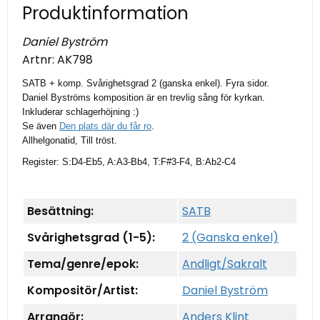
Produktinformation
Daniel Byström
Artnr:
AK798
SATB + komp. Svårighetsgrad 2 (ganska enkel). Fyra sidor.
Daniel Byströms komposition är en trevlig sång för kyrkan.
Inkluderar schlagerhöjning :)
Se även
Den plats där du får ro
.
Allhelgonatid, Till tröst.
Register: S:D4-Eb5, A:A3-Bb4, T:F#3-F4, B:Ab2-C4
Besättning:
SATB
Svårighetsgrad (1-5):
2 (Ganska enkel)
Tema/genre/epok:
Andligt/Sakralt
Kompositör/Artist:
Daniel Byström
Arrangör:
Anders Klint