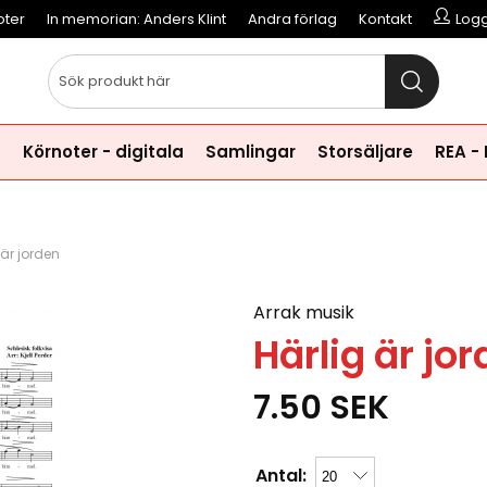
oter
In memorian: Anders Klint
Andra förlag
Kontakt
Logg
a
Körnoter - digitala
Samlingar
Storsäljare
REA -
 är jorden
Arrak musik
Härlig är jo
7.50
SEK
Antal: