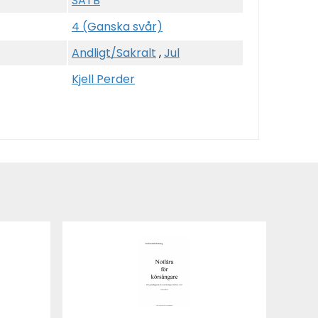
SATB
4 (Ganska svår)
Andligt/Sakralt
,
Jul
Kjell Perder