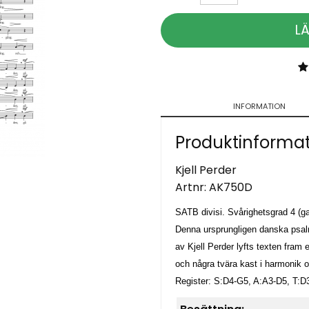
L
INFORMATION
Produktinforma
Kjell Perder
Artnr:
AK750D
SATB divisi. Svårighetsgrad 4 (ga
Denna ursprungligen danska psalm 
av Kjell Perder lyfts texten fram
och några tvära kast i harmonik
Register: S:D4-G5, A:A3-D5, T: