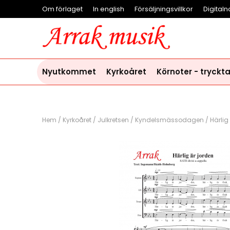
Om förlaget
In english
Försäljningsvillkor
Digitaln
Nyutkommet
Kyrkoåret
Körnoter - tryckt
Hem
/
Kyrkoåret
/
Julkretsen
/
Kyndelsmässodagen
/
Härlig