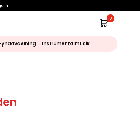
a in
0
 Fyndavdelning
Instrumentalmusik
rden