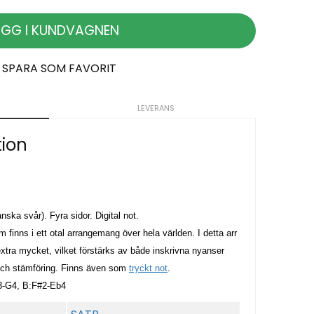
ÄGG I KUNDVAGNEN
SPARA SOM FAVORIT
LEVERANS
tion
nska svår). Fyra sidor. Digital not.
finns i ett otal arrangemang över hela världen. I detta arr
 extra mycket, vilket förstärks av både inskrivna nyanser
 och stämföring. Finns även som
tryckt not
.
D3-G4, B:F#2-Eb4