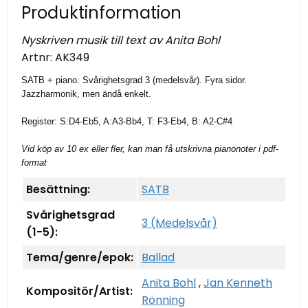
Produktinformation
Nyskriven musik till text av Anita Bohl
Artnr:
AK349
SATB + piano. Svårighetsgrad 3 (medelsvår). Fyra sidor.
Jazzharmonik, men ändå enkelt.
Register: S:D4-Eb5, A:A3-Bb4, T: F3-Eb4, B: A2-C#4
Vid köp av 10 ex eller fler, kan man få utskrivna pianonoter i pdf-
format
Besättning:
SATB
Svårighetsgrad
3 (Medelsvår)
(1-5):
Tema/genre/epok:
Ballad
Anita Bohl
,
Jan Kenneth
Kompositör/Artist:
Rönning