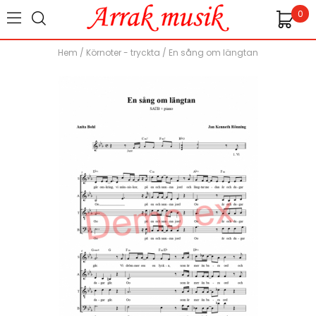
0
Hem
/
Körnoter - tryckta
/
En sång om längtan