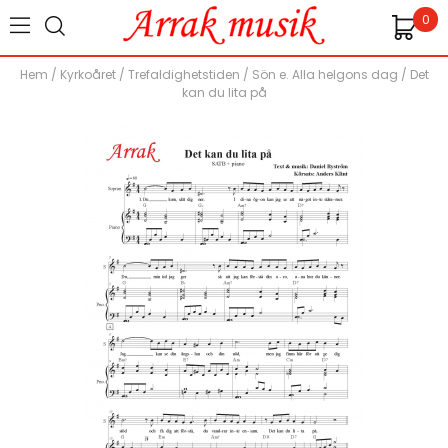
0
Hem
/
Kyrkoåret
/
Trefaldighetstiden
/
Sön e. Alla helgons dag
/
Det
kan du lita på