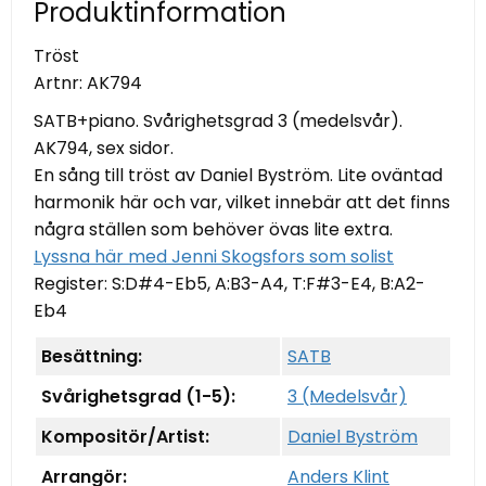
Produktinformation
Tröst
Artnr:
AK794
SATB+piano. Svårighetsgrad 3 (medelsvår).
AK794, sex sidor.
En sång till tröst av Daniel Byström. Lite oväntad
harmonik här och var, vilket innebär att det finns
några ställen som behöver övas lite extra.
Lyssna här med Jenni Skogsfors som solist
Register: S:D#4-Eb5, A:B3-A4, T:F#3-E4, B:A2-
Eb4
Besättning:
SATB
Svårighetsgrad (1-5):
3 (Medelsvår)
Kompositör/Artist:
Daniel Byström
Arrangör:
Anders Klint