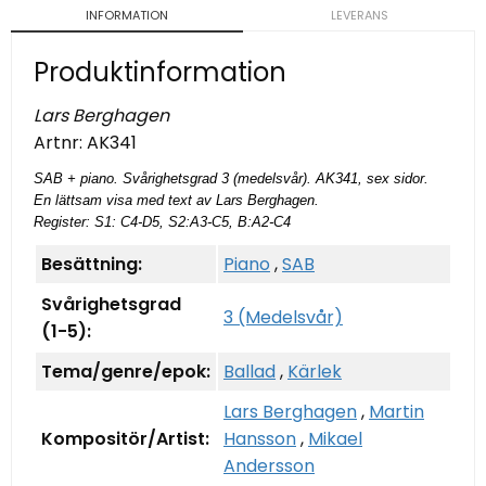
INFORMATION
LEVERANS
Produktinformation
Lars Berghagen
Artnr:
AK341
SAB + piano. Svårighetsgrad 3 (medelsvår). AK341, sex sidor.
En lättsam visa med text av Lars Berghagen.
Register: S1: C4-D5, S2:A3-C5, B:A2-C4
Besättning:
Piano
,
SAB
Svårighetsgrad
3 (Medelsvår)
(1-5):
Tema/genre/epok:
Ballad
,
Kärlek
Lars Berghagen
,
Martin
Kompositör/Artist:
Hansson
,
Mikael
Andersson