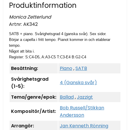
Produktinformation
Monica Zetterlund
Artnr:
AK342
SATB + piano. Svårighetsgrad 4 (ganska svår). Sex sidor.
Börjar a capella i fritt tempo. Pianot kommer in och etablerar
tempo.
Något att bita i.
Register: S:C4-D5, A:A3-C5 T:C3-E4 B:G2-C4
Besättning:
Piano
,
SATB
Svårighetsgrad
4 (Ganska svår)
(1-5):
Tema/genre/epok:
Ballad
,
Jazzigt
Bob Russell/Stikkan
Kompositör/Artist:
Andersson
Arrangör:
Jan Kenneth Rönning