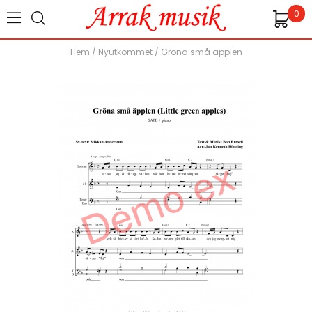
0
Hem
/
Nyutkommet
/
Gröna små äpplen