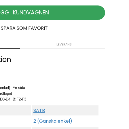
ÄGG I KUNDVAGNEN
SPARA SOM FAVORIT
LEVERANS
tion
enkel). En sida.
röllopet
:D3-D4, B:F2-F3
SATB
2 (Ganska enkel)