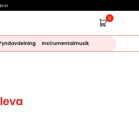
a in
0
 Fyndavdelning
Instrumentalmusik
 leva