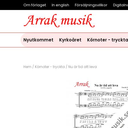
Om förlaget
In english
Försäljningsvillkor
Digitaln
Nyutkommet
Kyrkoåret
Körnoter - tryckt
Hem
/
Körnoter - tryckta
/
Nu är tid att leva