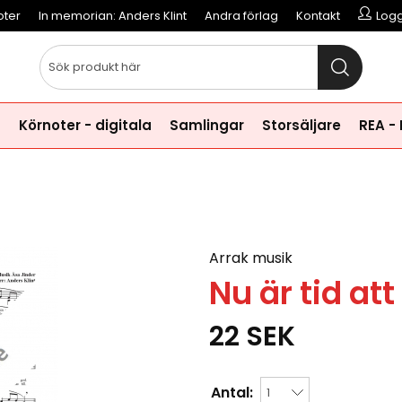
oter
In memorian: Anders Klint
Andra förlag
Kontakt
Logg
a
Körnoter - digitala
Samlingar
Storsäljare
REA -
Arrak musik
Nu är tid att
22
SEK
Antal: