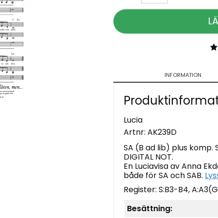
L
INFORMATION
Produktinforma
Lucia
Artnr:
AK239D
SA (B ad lib) plus komp. 
DIGITAL NOT.
En Luciavisa av Anna Ekd
både för SA och SAB.
Lys
Register: S:B3-B4, A:A3(
Besättning: