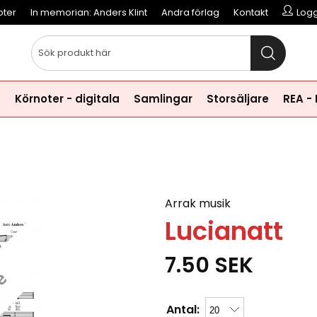
oter
In memorian: Anders Klint
Andra förlag
Kontakt
Logg
a
Körnoter - digitala
Samlingar
Storsäljare
REA -
Arrak musik
Lucianatt
7.50
SEK
Antal: