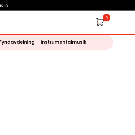
a in
0
 Fyndavdelning
Instrumentalmusik