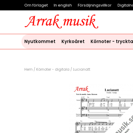
Om förlaget
In english
Försäljningsvillkor
Digitaln
Nyutkommet
Kyrkoåret
Körnoter - tryckt
Hem
/
Körnoter - digitala
/
Lucianatt