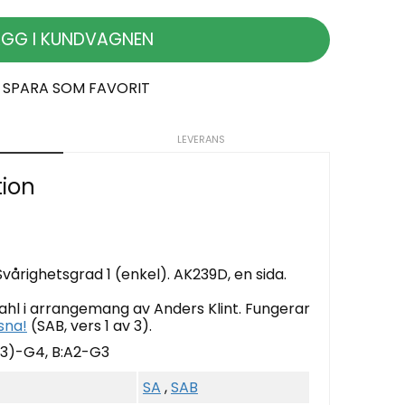
ÄGG I KUNDVAGNEN
SPARA SOM FAVORIT
LEVERANS
tion
Svårighetsgrad 1 (enkel). AK239D, en sida.
ahl i arrangemang av Anders Klint. Fungerar
sna!
(SAB, vers 1 av 3).
G3)-G4, B:A2-G3
SA
,
SAB