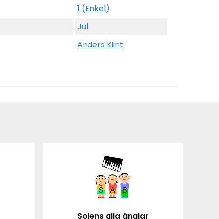
1 (Enkel)
Jul
Anders Klint
Solens alla änglar