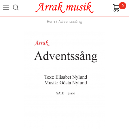
0
Hem
/
Adventssång