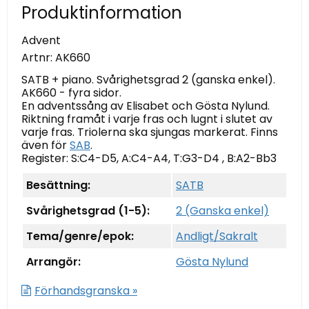
Produktinformation
Advent
Artnr:
AK660
SATB + piano. Svårighetsgrad 2 (ganska enkel).
AK660 - fyra sidor.
En adventssång av Elisabet och Gösta Nylund.
Riktning framåt i varje fras och lugnt i slutet av
varje fras. Triolerna ska sjungas markerat. Finns
även för
SAB
.
Register: S:C4-D5, A:C4-A4, T:G3-D4 , B:A2-Bb3
Besättning:
SATB
Svårighetsgrad (1-5):
2 (Ganska enkel)
Tema/genre/epok:
Andligt/Sakralt
Arrangör:
Gösta Nylund
Förhandsgranska »