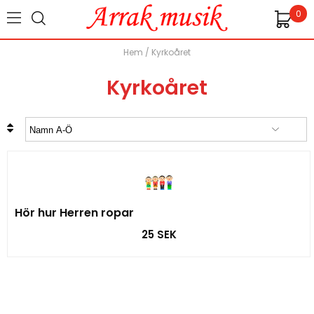
0
Hem
/
Kyrkoåret
Kyrkoåret
Hör hur Herren ropar
25 SEK