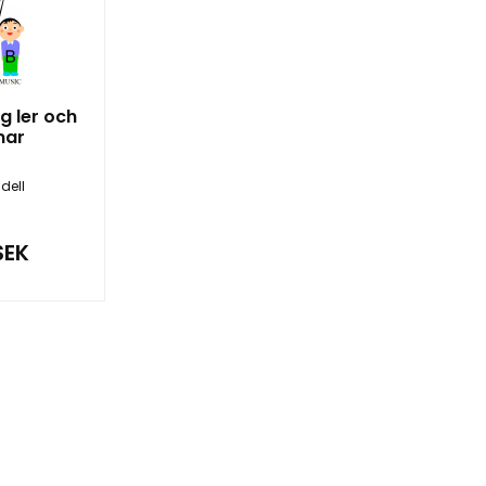
g ler och
mar
dell
SEK