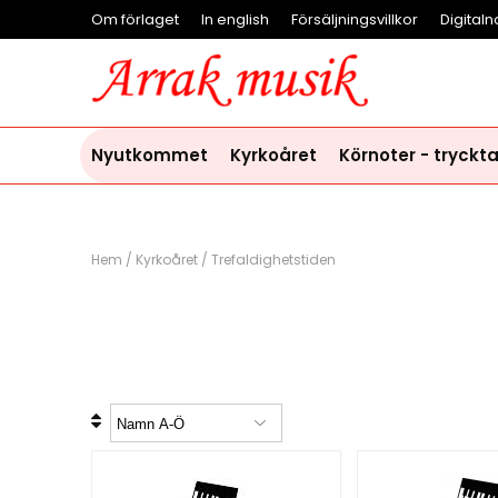
Om förlaget
In english
Försäljningsvillkor
Digitaln
Nyutkommet
Kyrkoåret
Körnoter - tryckt
Hem
/
Kyrkoåret
/
Trefaldighetstiden