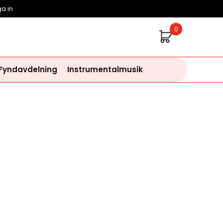
a in
0
 Fyndavdelning
Instrumentalmusik