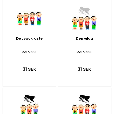
Det vackraste
Den vilda
Mello 1995
Mello 1996
31 SEK
31 SEK