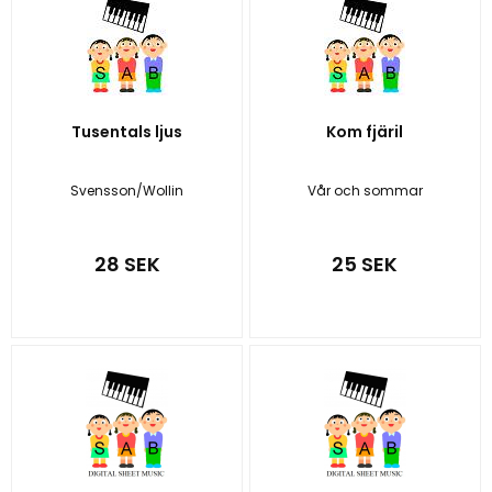
Tusentals ljus
Kom fjäril
Svensson/Wollin
Vår och sommar
28 SEK
25 SEK