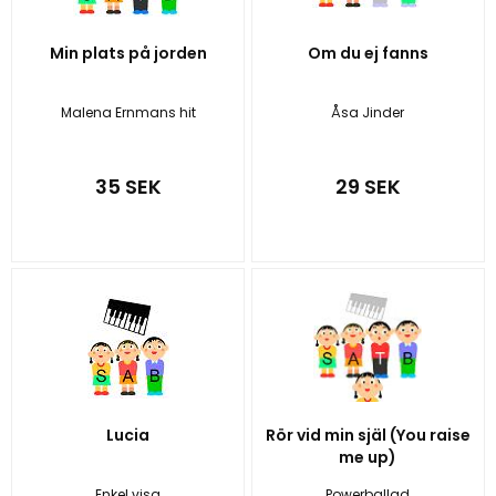
Min plats på jorden
Om du ej fanns
Malena Ernmans hit
Åsa Jinder
35 SEK
29 SEK
Lucia
Rör vid min själ (You raise
me up)
Enkel visa
Powerballad