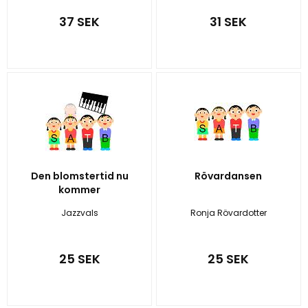
37 SEK
31 SEK
Den blomstertid nu
Rövardansen
kommer
Jazzvals
Ronja Rövardotter
25 SEK
25 SEK