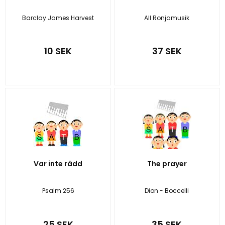
Barclay James Harvest
All Ronjamusik
10 SEK
37 SEK
Var inte rädd
The prayer
Psalm 256
Dion - Boccelli
25 SEK
35 SEK