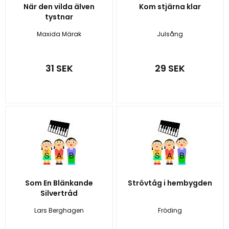
När den vilda älven
Kom stjärna klar
tystnar
Maxida Märak
Julsång
31 SEK
29 SEK
Som En Blänkande
Strövtåg i hembygden
Silvertråd
Lars Berghagen
Fröding