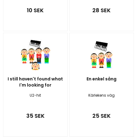
10 SEK
28 SEK
I still haven't found what
En enkel sång
I'm looking for
U2-hit
Kärlekens väg
35 SEK
25 SEK