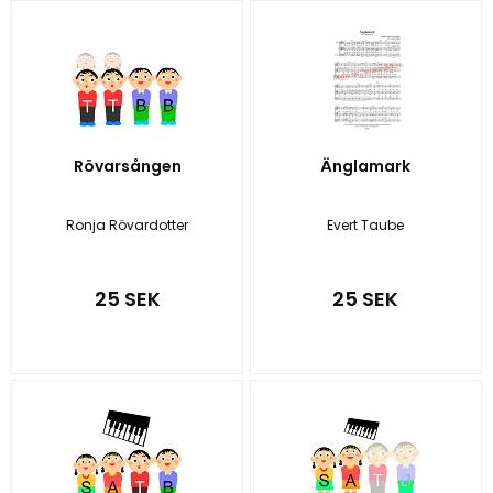
Rövarsången
Änglamark
Ronja Rövardotter
Evert Taube
25 SEK
25 SEK