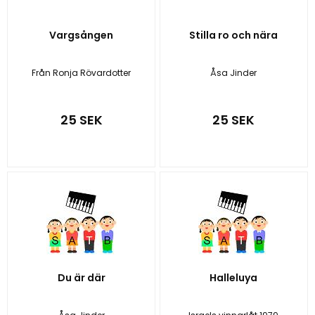
Vargsången
Stilla ro och nära
Från Ronja Rövardotter
Åsa Jinder
25 SEK
25 SEK
Du är där
Halleluya