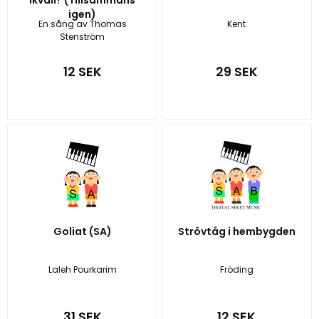
igen)
En sång av Thomas
Kent
Stenström
12 SEK
29 SEK
Goliat (SA)
Strövtåg i hembygden
Laleh Pourkarim
Fröding
31 SEK
12 SEK