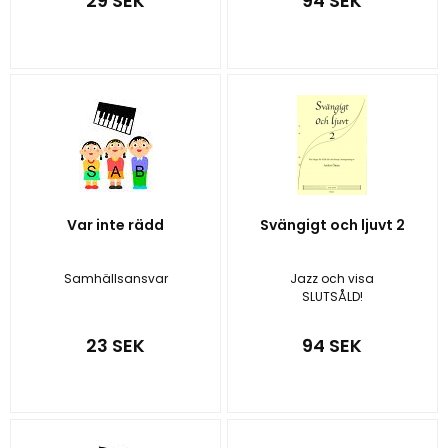
29 SEK
94 SEK
Var inte rädd
Svängigt och ljuvt 2
Samhällsansvar
Jazz och visa
SLUTSÅLD!
23 SEK
94 SEK