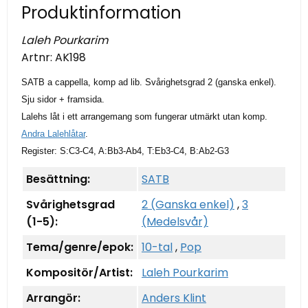
Produktinformation
Laleh Pourkarim
Artnr:
AK198
SATB a cappella, komp ad lib. Svårighetsgrad 2 (ganska enkel).
Sju sidor + framsida.
Lalehs låt i ett arrangemang som fungerar utmärkt utan komp.
Andra Lalehlåtar
.
Register: S:C3-C4, A:Bb3-Ab4, T:Eb3-C4, B:Ab2-G3
Besättning:
SATB
Svårighetsgrad
2 (Ganska enkel)
,
3
(1-5):
(Medelsvår)
Tema/genre/epok:
10-tal
,
Pop
Kompositör/Artist:
Laleh Pourkarim
Arrangör:
Anders Klint