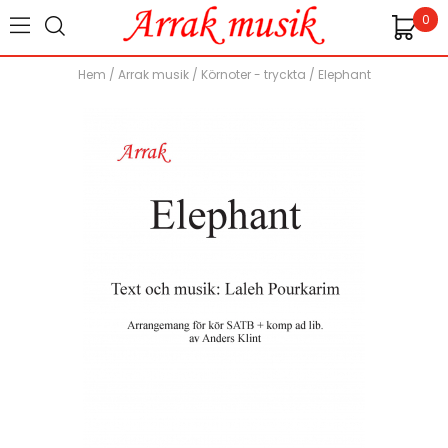
0
Hem
/
Arrak musik
/
Körnoter - tryckta
/
Elephant