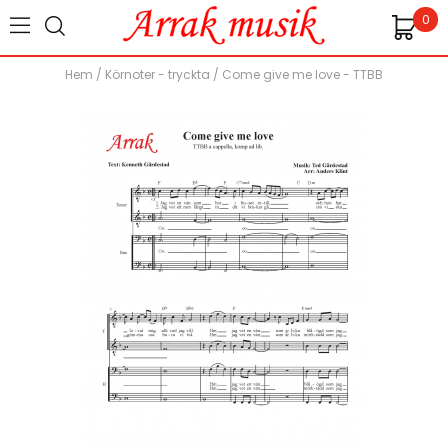
0
Hem
/
Körnoter - tryckta
/
Come give me love - TTBB