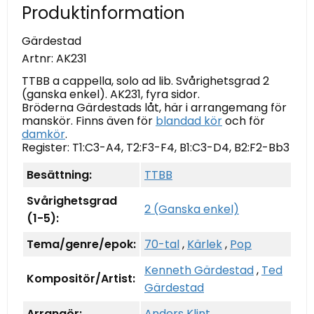
Produktinformation
Gärdestad
Artnr:
AK231
TTBB a cappella, solo ad lib. Svårighetsgrad 2
(ganska enkel). AK231, fyra sidor.
Bröderna Gärdestads låt, här i arrangemang för
manskör. Finns även för
blandad kör
och för
damkör
.
Register: T1:C3-A4, T2:F3-F4, B1:C3-D4, B2:F2-Bb3
Besättning:
TTBB
Svårighetsgrad
2 (Ganska enkel)
(1-5):
Tema/genre/epok:
70-tal
,
Kärlek
,
Pop
Kenneth Gärdestad
,
Ted
Kompositör/Artist:
Gärdestad
Arrangör:
Anders Klint