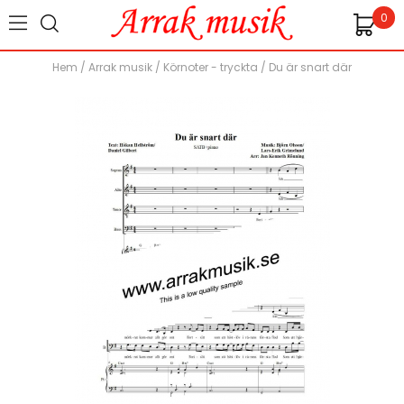
0
Hem
/
Arrak musik
/
Körnoter - tryckta
/
Du är snart där