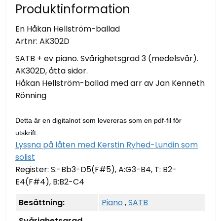
Produktinformation
En Håkan Hellström-ballad
Artnr:
AK302D
SATB + ev piano. Svårighetsgrad 3 (medelsvår).
AK302D, åtta sidor.
Håkan Hellström-ballad med arr av Jan Kenneth
Rönning
Detta är en digitalnot som levereras som en pdf-fil för
utskrift.
Lyssna på låten med Kerstin Ryhed-Lundin som
solist
Register: S:-Bb3-D5(F#5), A:G3-B4, T: B2-
E4(F#4), B:B2-C4
Besättning:
Piano
,
SATB
Svårighetsgrad