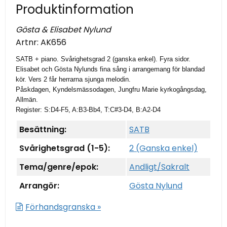
Produktinformation
Gösta & Elisabet Nylund
Artnr:
AK656
SATB + piano. Svårighetsgrad 2 (ganska enkel). Fyra sidor.
Elisabet och Gösta Nylunds fina sång i arrangemang för blandad
kör. Vers 2 får herrarna sjunga melodin.
Påskdagen, Kyndelsmässodagen, Jungfru Marie kyrkogångsdag,
Allmän.
Register: S:D4-F5, A:B3-Bb4, T:C#3-D4, B:A2-D4
Besättning:
SATB
Svårighetsgrad (1-5):
2 (Ganska enkel)
Tema/genre/epok:
Andligt/Sakralt
Arrangör:
Gösta Nylund
Förhandsgranska »