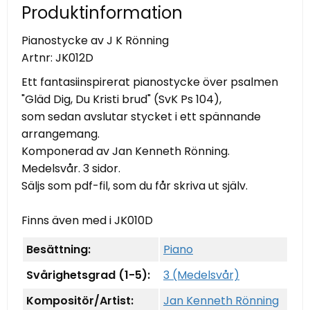
Produktinformation
Pianostycke av J K Rönning
Artnr:
JK012D
Ett fantasiinspirerat pianostycke över psalmen
"Gläd Dig, Du Kristi brud" (SvK Ps 104),
som sedan avslutar stycket i ett spännande
arrangemang.
Komponerad av Jan Kenneth Rönning.
Medelsvår. 3 sidor.
Säljs som pdf-fil, som du får skriva ut själv.
Finns även med i JK010D
Besättning:
Piano
Svårighetsgrad (1-5):
3 (Medelsvår)
Kompositör/Artist:
Jan Kenneth Rönning