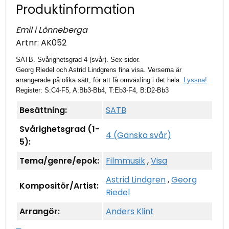
Produktinformation
Emil i Lönneberga
Artnr:
AK052
SATB
. Svårighetsgrad 4 (svår). Sex sidor.
Georg Riedel och Astrid Lindgrens fina visa. Verserna är
arrangerade på olika sätt, för att få omväxling i det hela.
Lyssna!
Register: S:C4-F5, A:Bb3-Bb4, T:Eb3-F4, B:D2-Bb3
Besättning:
SATB
Svårighetsgrad (1-
4 (Ganska svår)
5):
Tema/genre/epok:
Filmmusik
,
Visa
Astrid Lindgren
,
Georg
Kompositör/Artist:
Riedel
Arrangör:
Anders Klint