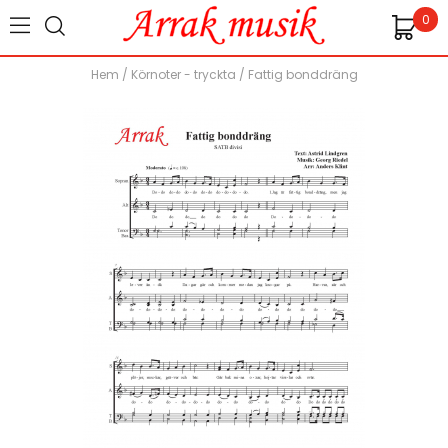
0
Hem
/
Körnoter - tryckta
/
Fattig bonddräng