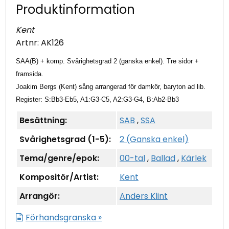
Produktinformation
Kent
Artnr:
AK126
SAA(B) + komp. Svårighetsgrad 2 (ganska enkel). Tre sidor +
framsida.
Joakim Bergs (Kent) sång arrangerad för damkör, baryton ad lib.
Register: S:Bb3-Eb5, A1:G3-C5, A2:G3-G4, B:Ab2-Bb3
Besättning:
SAB
,
SSA
Svårighetsgrad (1-5):
2 (Ganska enkel)
Tema/genre/epok:
00-tal
,
Ballad
,
Kärlek
Kompositör/Artist:
Kent
Arrangör:
Anders Klint
Förhandsgranska »