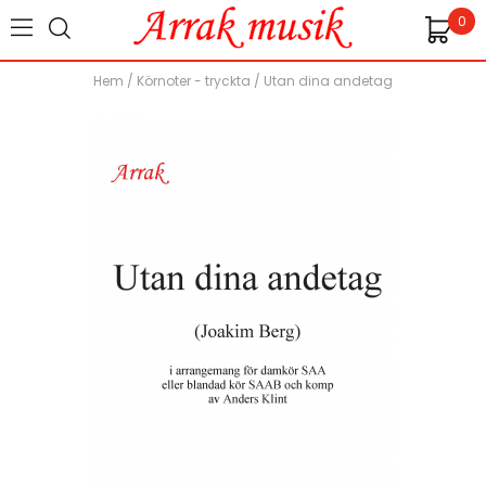
0
Hem
/
Körnoter - tryckta
/
Utan dina andetag