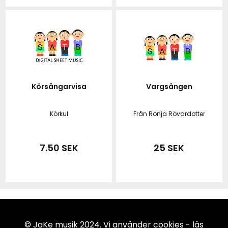
Körsångarvisa
Vargsången
Körkul
Från Ronja Rövardotter
7.50 SEK
25 SEK
© JaKe musik 2024. Vi använder cookies -
läs