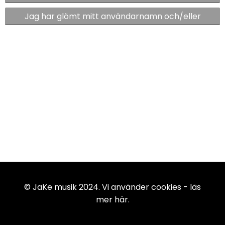
Jag har glömt mitt användarnamn och/eller
lösenord
© JaKe musik 2024. Vi använder cookies -
läs
mer här
.