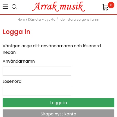
0
Hem
/
Körnoter - tryckta
/
I den stora sorgens famn
Logga in
Vänligen ange ditt användarnamn och lösenord
nedan:
Användarnamn
Lösenord
Logga in
Skapa nytt konto