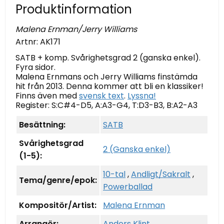
Produktinformation
Malena Ernman/Jerry Williams
Artnr:
AK171
SATB + komp. Svårighetsgrad 2 (ganska enkel).
Fyra sidor.
Malena Ernmans och Jerry Williams finstämda
hit från 2013. Denna kommer att bli en klassiker!
Finns även med
svensk text
.
Lyssna!
Register: S:C#4-D5, A:A3-G4, T:D3-B3, B:A2-A3
Besättning:
SATB
Svårighetsgrad
2 (Ganska enkel)
(1-5):
10-tal
,
Andligt/Sakralt
,
Tema/genre/epok:
Powerballad
Kompositör/Artist:
Malena Ernman
Arrangör:
Anders Klint