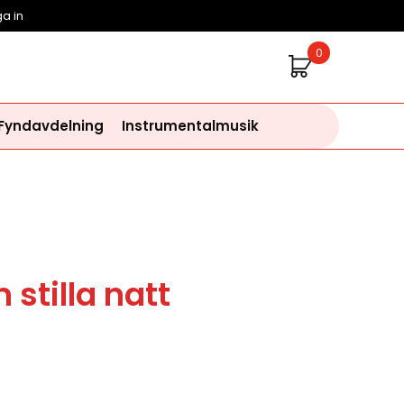
a in
0
 Fyndavdelning
Instrumentalmusik
 stilla natt