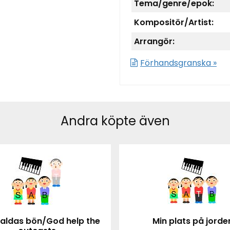
Tema/genre/epok:
Kompositör/Artist:
Arrangör:
Förhandsgranska »
Andra köpte även
aldas bön/God help the
Min plats på jorde