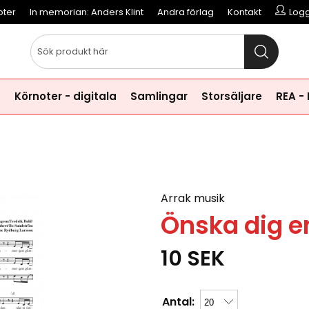
oter
In memorian: Anders Klint
Andra förlag
Kontakt
Logg
a
Körnoter - digitala
Samlingar
Storsäljare
REA -
Arrak musik
Önska dig en
10
SEK
Antal: