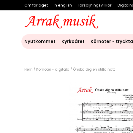
Om förlaget
In english
Försäljningsvillkor
Digitaln
Nyutkommet
Kyrkoåret
Körnoter - tryckt
Hem
/
Körnoter - digitala
/
Önska dig en stilla natt