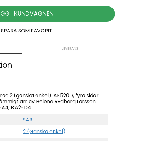
ÄGG I KUNDVAGNEN
SPARA SOM FAVORIT
LEVERANS
tion
ad 2 (ganska enkel). AK520D, fyra sidor.
stämmigt arr av Helene Rydberg Larsson.
3-A4, B:A2-D4
SAB
2 (Ganska enkel)