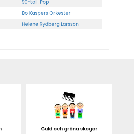
90-tal
,
Pop
Bo Kaspers Orkester
Helene Rydberg Larsson
n
Guld och gröna skogar