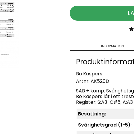
L
INFORMATION
Produktinforma
Bo Kaspers
Artnr:
AK520D
SAB + komp. Svårighetsgr
Bo Kaspers låt i ett tre
Register: S:A3-C#5, A:A
Besättning:
Svårighetsgrad (1-5):