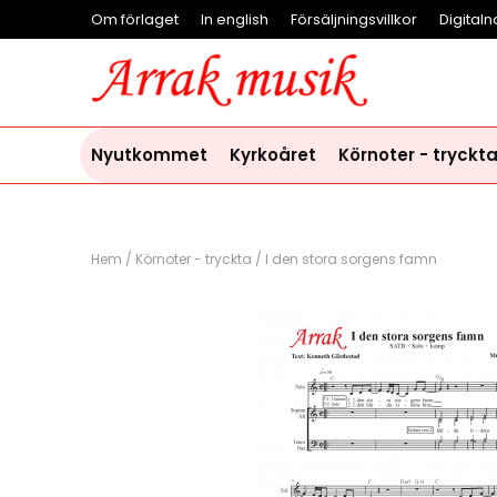
Om förlaget
In english
Försäljningsvillkor
Digitaln
Nyutkommet
Kyrkoåret
Körnoter - tryckt
Hem
/
Körnoter - tryckta
/
I den stora sorgens famn