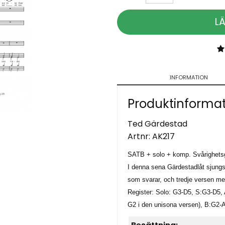
L
INFORMATION
Produktinforma
Ted Gärdestad
Artnr:
AK217
SATB + solo + komp. Svårighetsgr
I denna sena Gärdestadlåt sjungs
som svarar, och tredje versen m
Register: Solo: G3-D5, S:G3-D5,
G2 i den unisona versen), B:G2-A