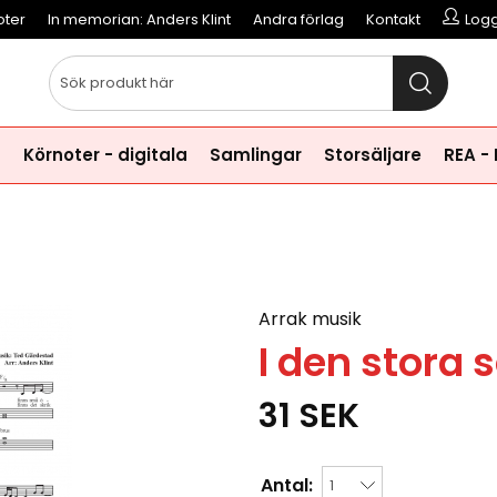
oter
In memorian: Anders Klint
Andra förlag
Kontakt
Logg
a
Körnoter - digitala
Samlingar
Storsäljare
REA -
Arrak musik
I den stora
31
SEK
Antal: