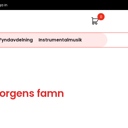
a in
0
 Fyndavdelning
Instrumentalmusik
 sorgens famn