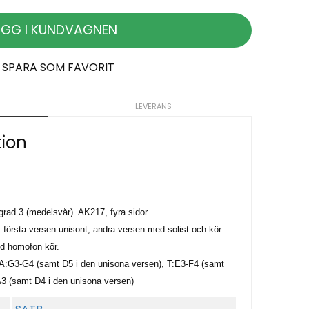
ÄGG I KUNDVAGNEN
SPARA SOM FAVORIT
LEVERANS
tion
ad 3 (medelsvår). AK217, fyra sidor.
 första versen unisont, andra versen med solist och kör
ed homofon kör.
 A:G3-G4 (samt D5 i den unisona versen), T:E3-F4 (samt
3 (samt D4 i den unisona versen)